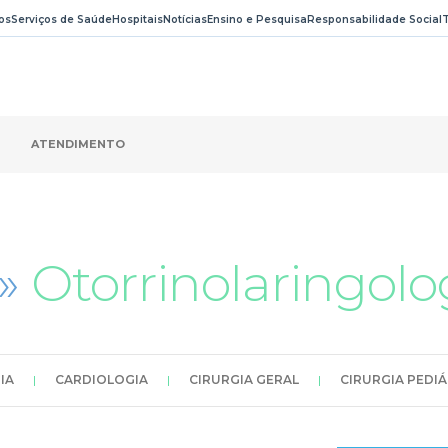
os
Serviços de Saúde
Hospitais
Notícias
Ensino e Pesquisa
Responsabilidade Social
ATENDIMENTO
 »
Otorrinolaringolo
IA
|
CARDIOLOGIA
|
CIRURGIA GERAL
|
CIRURGIA PEDI