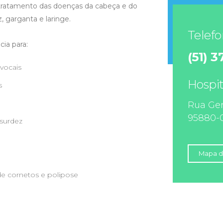
 tratamento das doenças da cabeça e do
, garganta e laringe.
Telefo
cia para:
(51) 
 vocais
Hospit
s
Rua Ger
95880-0
 surdez
Mapa d
 de cornetos e polipose