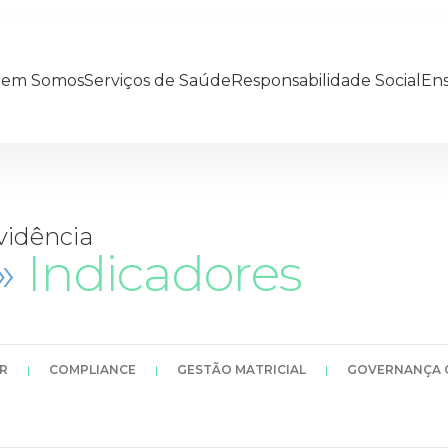
em Somos
Serviços de Saúde
Responsabilidade Social
Ens
vidência
»
Indicadores
R
|
COMPLIANCE
|
GESTÃO MATRICIAL
|
GOVERNANÇA 