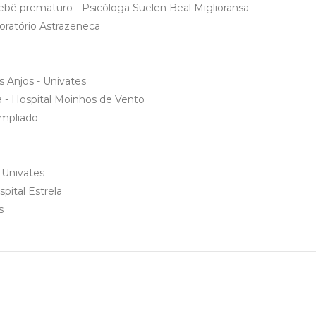
ebê prematuro - Psicóloga Suelen Beal Miglioransa
oratório Astrazeneca
s Anjos - Univates
ca - Hospital Moinhos de Vento
ampliado
- Univates
pital Estrela
s