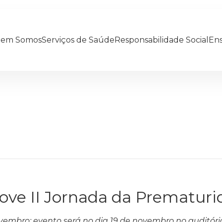
em Somos
Serviços de Saúde
Responsabilidade Social
Ens
move II Jornada da Prematur
novembro; evento será no dia 19 de novembro no auditór