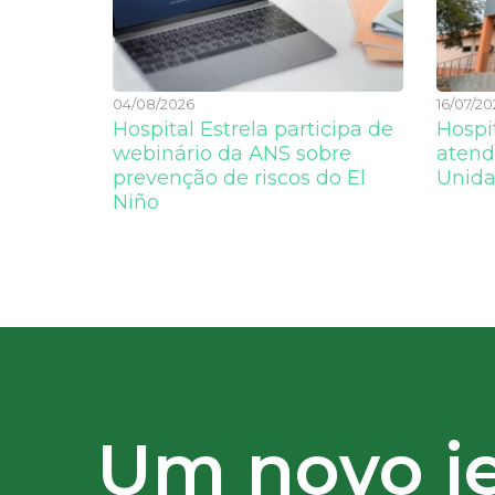
04/08/2026
16/07/20
Hospital Estrela participa de
Hospit
webinário da ANS sobre
atend
prevenção de riscos do El
Unida
Niño
Um novo je