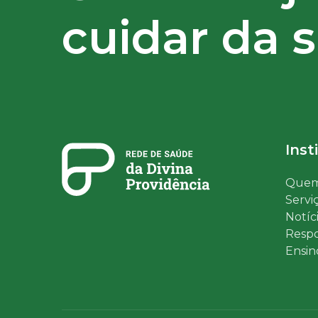
cuidar da 
Inst
Quem
Servi
Notíc
Respo
Ensin