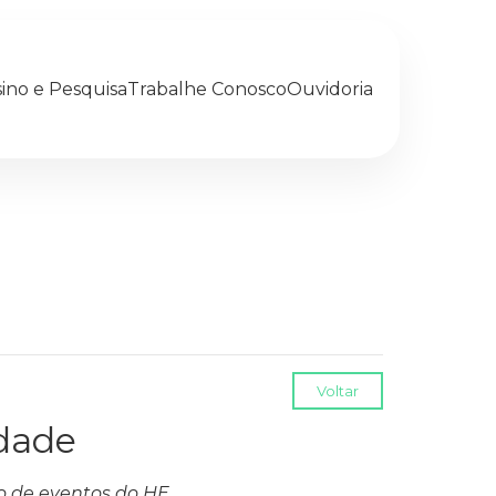
ino e Pesquisa
Trabalhe Conosco
Ouvidoria
Voltar
idade
io de eventos do HE